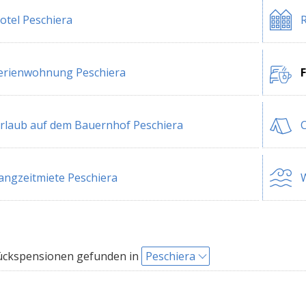
otel Peschiera
R
erienwohnung Peschiera
rlaub auf dem Bauernhof Peschiera
C
angzeitmiete Peschiera
W
ückspensionen gefunden in
Peschiera