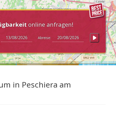
ügbarkeit
online anfragen!
:
Abreise:
um in Peschiera am