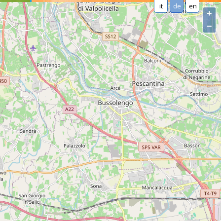
it
de
en
+
−