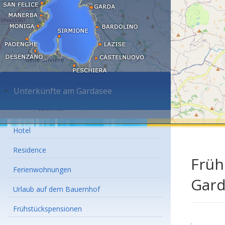
Unterkünfte am Gardasee
Hotel
Residence
Früh
Ferienwohnungen
Gard
Urlaub auf dem Bauernhof
Frühstückspensionen