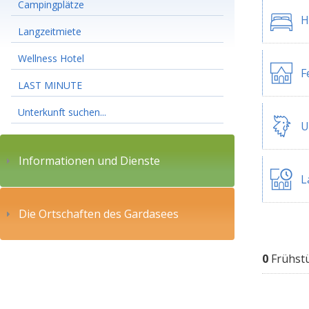
Campingplätze
H
Langzeitmiete
Wellness Hotel
F
LAST MINUTE
Unterkunft suchen...
U
Informationen und Dienste
L
Die Ortschaften des Gardasees
0
Frühst