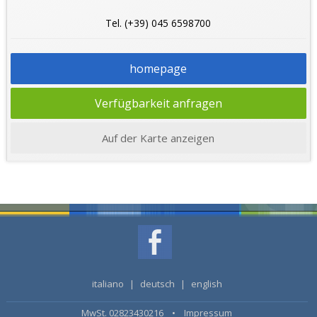
Tel. (+39) 045 6598700
homepage
Verfügbarkeit anfragen
Auf der Karte anzeigen
italiano
|
deutsch
|
english
MwSt. 02823430216 •
Impressum