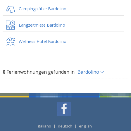
Campingplätze Bardolino
Langzeitmiete Bardolino
Wellness Hotel Bardolino
0
Ferienwohnungen gefunden in
Bardolino
italiano
|
deutsch
|
english