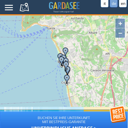
it
de
en
+
−
BUCHEN SIE IHRE UNTERKUNFT
MIT BESTPREIS-GARANTIE