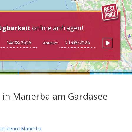
ügbarkeit
online anfragen!
:
Abreise:
a in Manerba am Gardasee
Residence Manerba