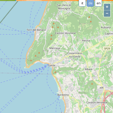
it
de
en
+
−