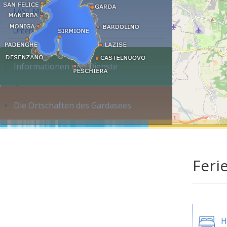
LAST MINUTE
Unterkunft suchen...
Informationen und Dienste
Die Ortschaften des Gardasees
Feri
H