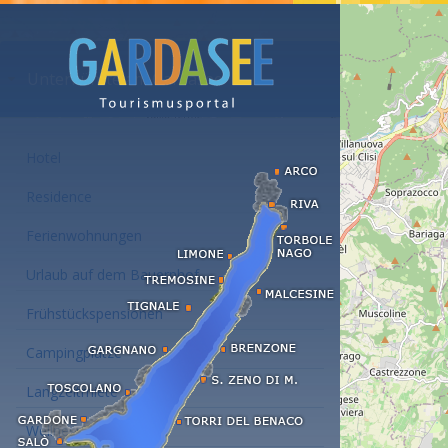
Unterkünfte am Gardasee
Hotel
Residence
Ferienwohnungen
Urlaub auf dem Bauernhof
Frühstückspensionen
Campingplätze
Langzeitmiete
Wellness Hotel