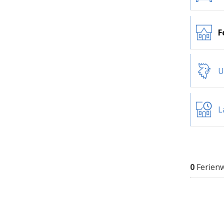
F
U
L
0
Ferien