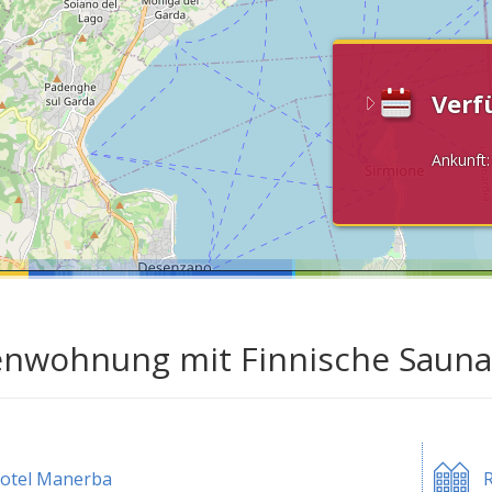
Verf
Ankunft
enwohnung mit Finnische Saun
otel Manerba