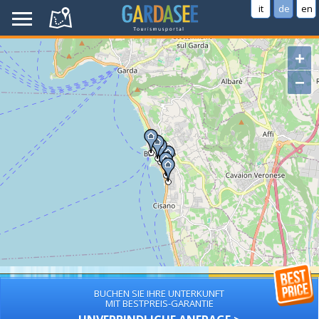
it
de
en
+
−
BUCHEN SIE IHRE UNTERKUNFT
MIT BESTPREIS-GARANTIE