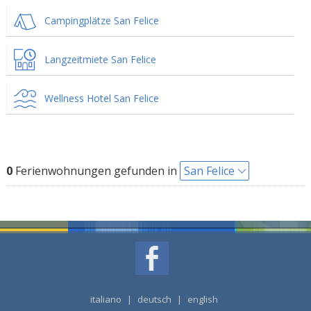
Campingplätze San Felice
Langzeitmiete San Felice
Wellness Hotel San Felice
0
Ferienwohnungen gefunden in
San Felice
italiano
|
deutsch
|
english