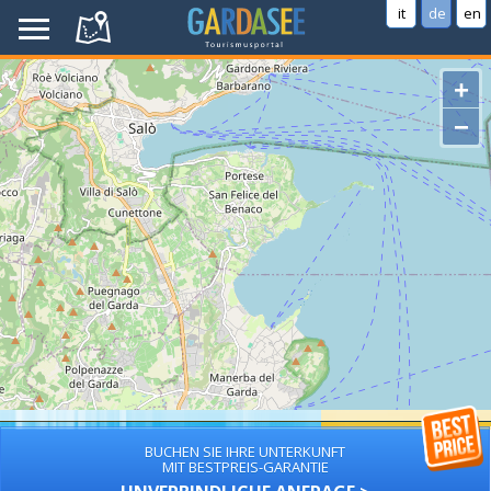
it
de
en
+
−
BUCHEN SIE IHRE UNTERKUNFT
MIT BESTPREIS-GARANTIE