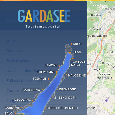
Unterkünfte am Gardasee
Hotel
Residence
Ferienwohnungen
Urlaub auf dem Bauernhof
Frühstückspensionen
Campingplätze
Langzeitmiete
Wellness Hotel