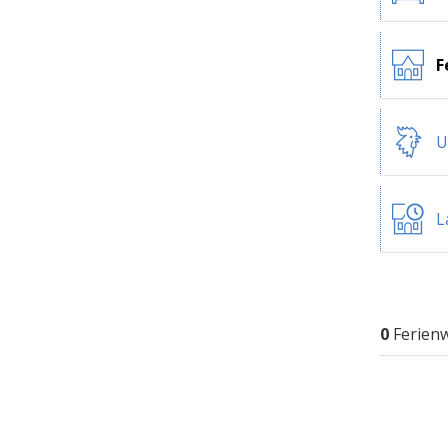
F
U
L
0
Ferien