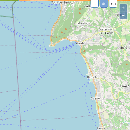
it
de
en
+
−