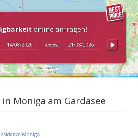
ügbarkeit
online anfragen!
:
Abreise:
 in Moniga am Gardasee
Residence Moniga