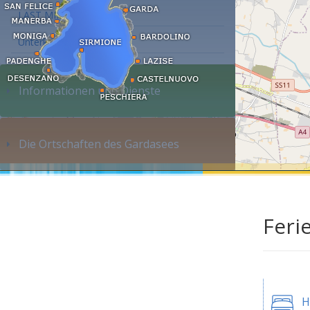
LAST MINUTE
Unterkunft suchen...
Informationen und Dienste
Die Ortschaften des Gardasees
Feri
H