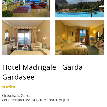
Hotel Madrigale - Garda -
Gardasee
Ortschaft: Garda
CIN: IT023030A1ZPVB84FF - IT023030A1E5WFJXS3