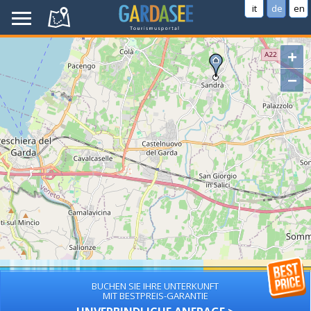
it
de
en
+
−
BUCHEN SIE IHRE UNTERKUNFT
MIT BESTPREIS-GARANTIE