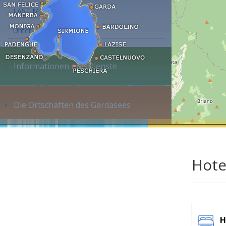
LAST MINUTE
Unterkunft suchen...
Informationen und Dienste
Die Ortschaften des Gardasees
Hote
H