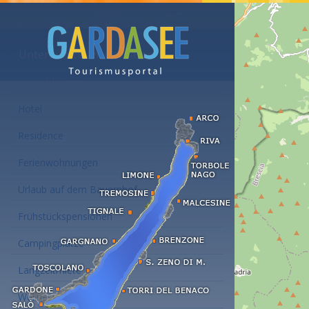
Unterkünfte am Gardasee
Hotel
Residence
Ferienwohnungen
Urlaub auf dem Bauernhof
Frühstückspensionen
Campingplätze
Langzeitmiete
Wellness Hotel