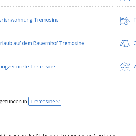
erienwohnung Tremosine
rlaub auf dem Bauernhof Tremosine
angzeitmiete Tremosine
W
 gefunden in
Tremosine
t Garage in der Nähe von Tremosine am Gardasee