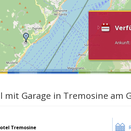
Verf
Ankunft
l mit Garage in Tremosine am 
otel Tremosine
R