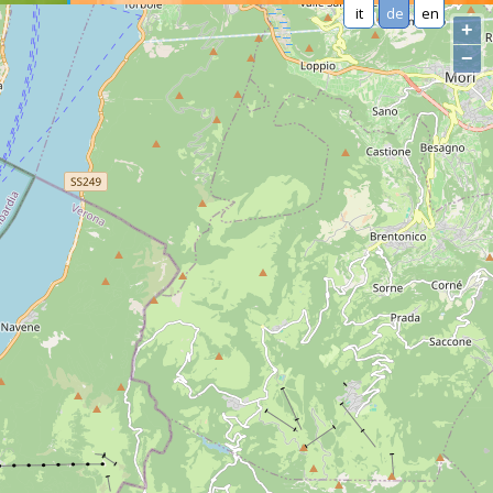
it
de
en
+
−