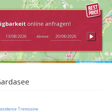
ügbarkeit
online anfragen!
:
Abreise:
Gardasee
esidence Tremosine