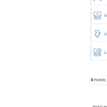
F
U
L
0
Hotels
Hotel mi