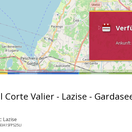
Verf
Ankunft
l Corte Valier - Lazise - Gardase
: Lazise
43A1SFPS25LI