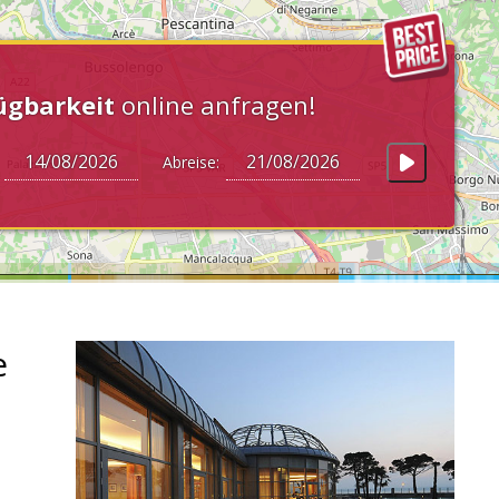
ügbarkeit
online anfragen!
:
Abreise:
e