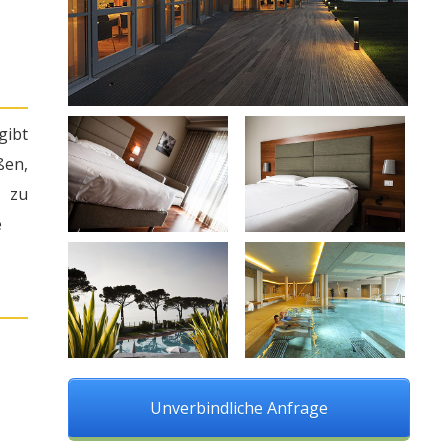
gibt
ßen,
e zu
e
Unverbindliche Anfrage