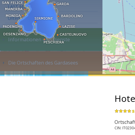
LAST MINUTE
Unterkunft suchen...
Informationen und Dienste
Die Ortschaften des Gardasees
Hote
s
Ortschaft
CIN: IT0230