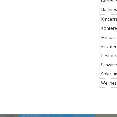
Garten 
Hallenb
Kinderr
Konfer
Minibar
Private
Restaur
Schwim
Solariu
Wellnes