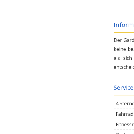
Inform
Der Gard
keine be
als sich
entschei
Service
4 Stern
Fahrrad
Fitness