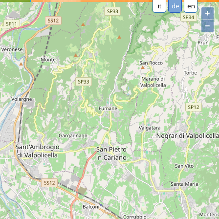
it
de
en
+
−