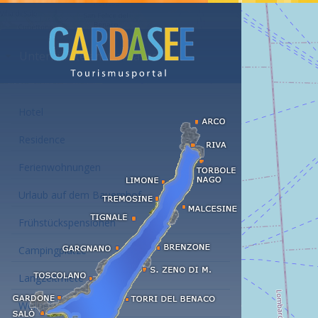
Unterkünfte am Gardasee
Hotel
Residence
Ferienwohnungen
Urlaub auf dem Bauernhof
Frühstückspensionen
Campingplätze
Langzeitmiete
Wellness Hotel