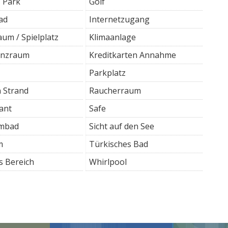
/ Park
Golf
ad
Internetzugang
aum / Spielplatz
Klimaanlage
enzraum
Kreditkarten Annahme
Parkplatz
n Strand
Raucherraum
ant
Safe
mbad
Sicht auf den See
m
Türkisches Bad
s Bereich
Whirlpool