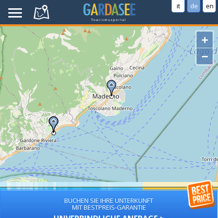
it
de
en
+
−
BUCHEN SIE IHRE UNTERKUNFT
MIT BESTPREIS-GARANTIE