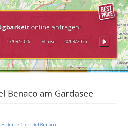
ügbarkeit
online anfragen!
:
Abreise:
 del Benaco am Gardasee
esidence Torri del Benaco