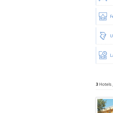
F
U
L
3
Hotels