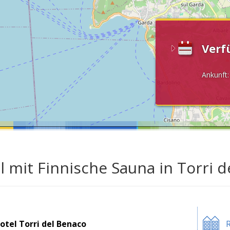
Verf
Ankunft
l mit Finnische Sauna in Torri
otel Torri del Benaco
R