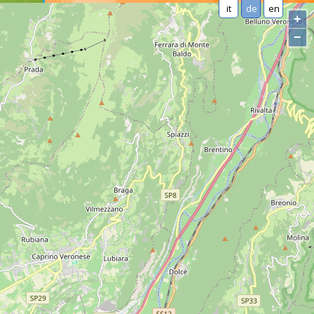
it
de
en
+
−