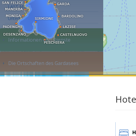
LAST MINUTE
Unterkunft suchen...
Informationen und Dienste
Die Ortschaften des Gardasees
Hote
H