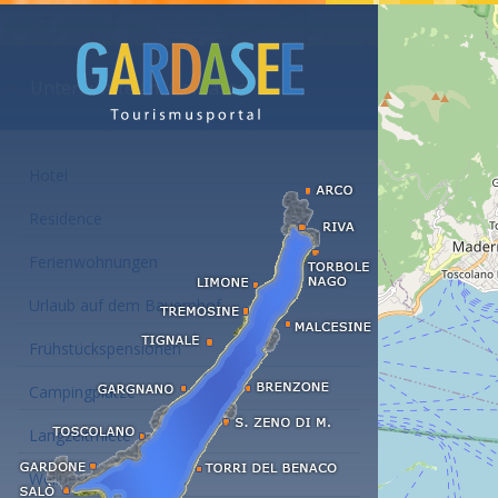
Unterkünfte am Gardasee
Hotel
Residence
Ferienwohnungen
Urlaub auf dem Bauernhof
Frühstückspensionen
Campingplätze
Langzeitmiete
Wellness Hotel