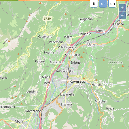
it
de
en
+
−