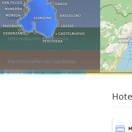
LAST MINUTE
Unterkunft suchen...
Informationen und Dienste
Die Ortschaften des Gardasees
Hote
H