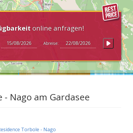
ügbarkeit
online anfragen!
:
Abreise:
le - Nago am Gardasee
esidence Torbole - Nago