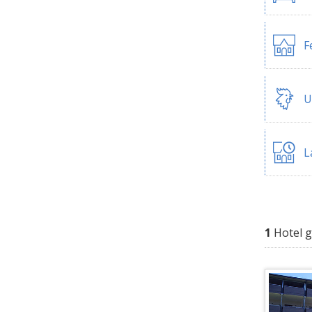
F
U
L
1
Hotel 