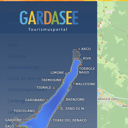
Unterkünfte am Gardasee
Hotel
Residence
Ferienwohnungen
Urlaub auf dem Bauernhof
Frühstückspensionen
Campingplätze
Langzeitmiete
Wellness Hotel