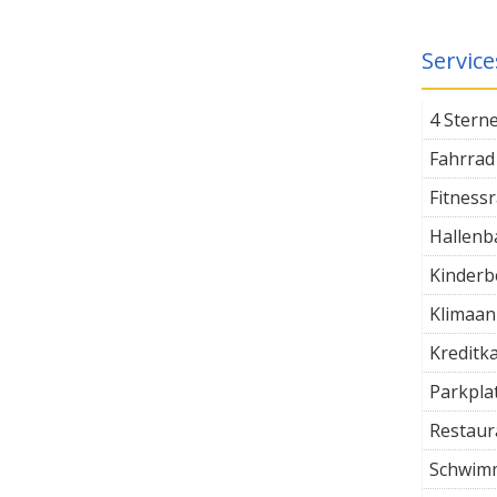
Service
4 Stern
Fahrrad
Fitness
Hallenb
Kinderb
Klimaan
Kreditk
Parkpla
Restaur
Schwim