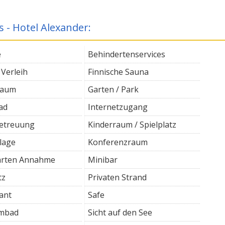
s - Hotel Alexander:
e
Behindertenservices
 Verleih
Finnische Sauna
raum
Garten / Park
ad
Internetzugang
etreuung
Kinderraum / Spielplatz
lage
Konferenzraum
arten Annahme
Minibar
tz
Privaten Strand
ant
Safe
mbad
Sicht auf den See