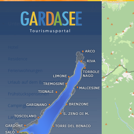
Unterkünfte am Gardasee
Hotel
Residence
Ferienwohnungen
Urlaub auf dem Bauernhof
Frühstückspensionen
Campingplätze
Langzeitmiete
Wellness Hotel