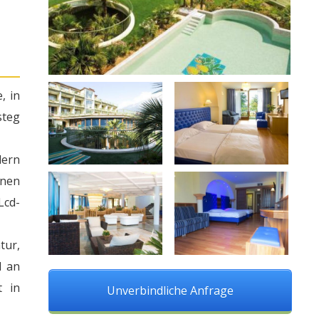
, in
steg
dern
nen
Lcd-
tur,
l an
t in
Unverbindliche Anfrage