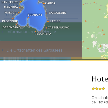
LAST MINUTE
Unterkunft suchen...
Informationen und Dienste
Die Ortschaften des Gardasees
Hote
Ortschaf
CIN: IT017