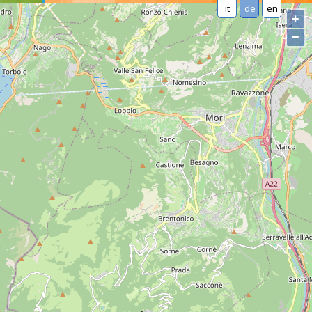
it
de
en
+
−