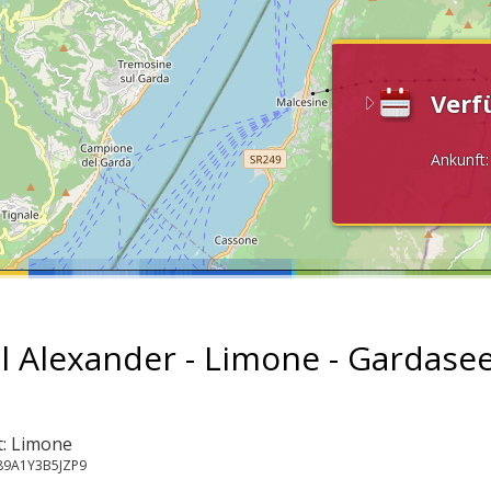
Verf
Ankunft
l Alexander - Limone - Gardase
t: Limone
089A1Y3B5JZP9