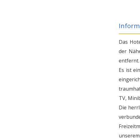
Inform
Das Hote
der Nähe
entfernt.
Es ist e
eingeri
traumhaf
TV, Mini
Die herr
verbunde
Freizei
unserem 