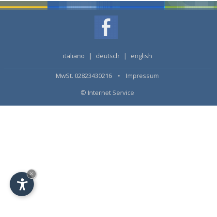
italiano
|
deutsch
|
english
MwSt. 02823430216 •
Impressum
© Internet Service
×