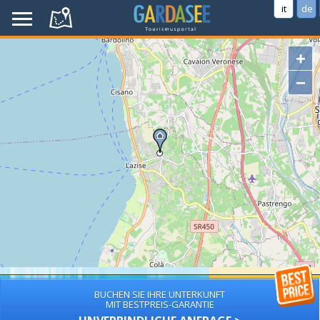
it
de
+
−
BUCHEN SIE IHRE UNTERKUNFT
MIT BESTPREIS-GARANTIE