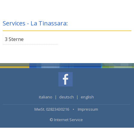
Services - La Tinassara:
3 Sterne
italiano
|
deutsch
|
english
MwSt. 02823430216 •
Impressum
© Internet Service