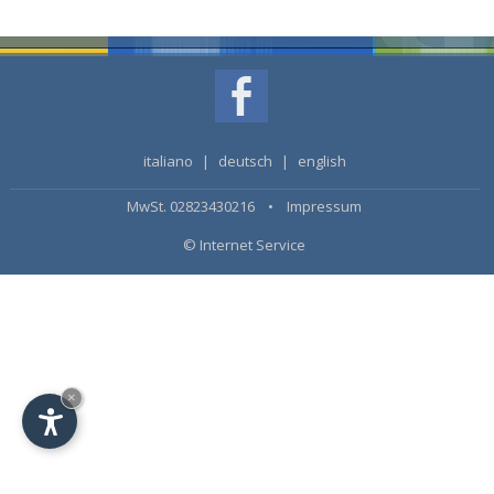
italiano
|
deutsch
|
english
MwSt. 02823430216 •
Impressum
© Internet Service
×