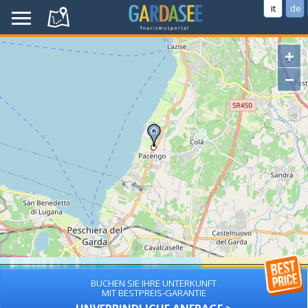
it
de
+
−
BUCHEN SIE IHRE UNTERKUNFT
MIT BESTPREIS-GARANTIE