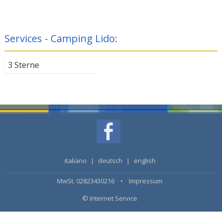
Services - Camping Lido:
3 Sterne
italiano
|
deutsch
|
english
MwSt. 02823430216 •
Impressum
© Internet Service