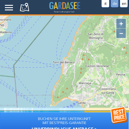
it
de
en
+
−
BUCHEN SIE IHRE UNTERKUNFT
MIT BESTPREIS-GARANTIE