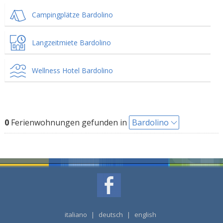
Campingplätze Bardolino
Langzeitmiete Bardolino
Wellness Hotel Bardolino
0
Ferienwohnungen gefunden in
Bardolino
italiano
|
deutsch
|
english