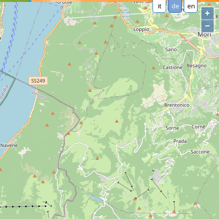
it
de
en
+
−