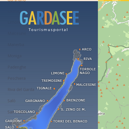
Lazise
Limone
Malcesine
Manerba
Moniga
Padenghe
Peschiera
Riva del Garda
Salò
San Felice
San Zeno di Montagna