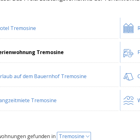
otel Tremosine
R
erienwohnung Tremosine
rlaub auf dem Bauernhof Tremosine
angzeitmiete Tremosine
W
wohnungen gefunden in
Tremosine