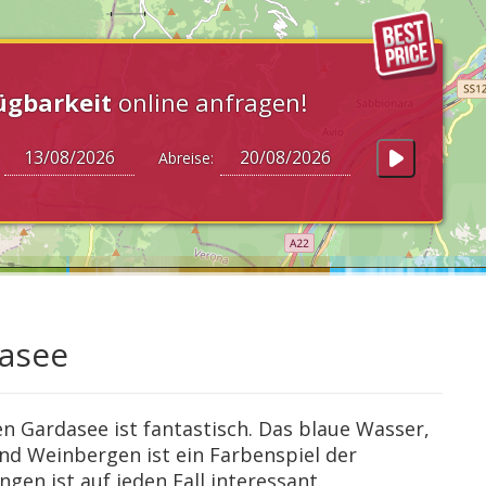
ügbarkeit
online anfragen!
:
Abreise:
dasee
 Gardasee ist fantastisch. Das blaue Wasser,
nd Weinbergen ist ein Farbenspiel der
gen ist auf jeden Fall interessant.