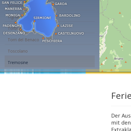
Sirmione
Tignale
Torbole - Nago
Torri del Benaco
Toscolano
Tremosine
Feri
Der Aus
mit den
Extrakl