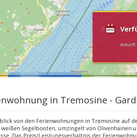
Verf
Ankunft
enwohnung in Tremosine - Gar
blick von den Ferienwohnungen in Tremosine auf den
 weißen Segelbooten, umzingelt von Olivenhainen u
asse. Das Preis/Leistungsverhältnis der Ferienwohnun