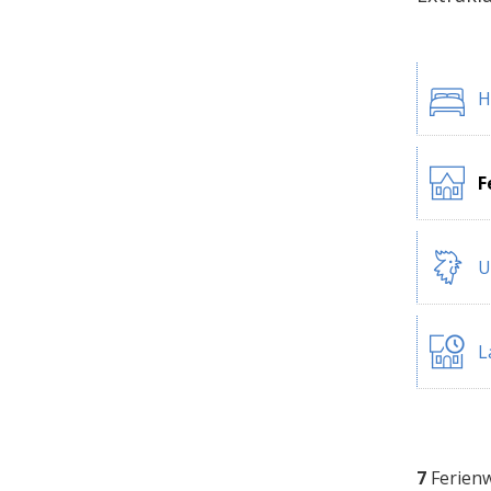
H
F
U
L
7
Ferien