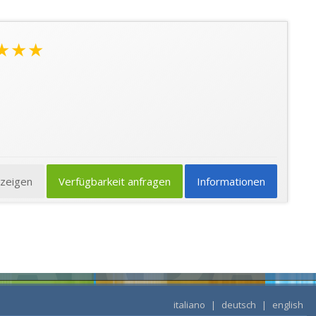
★★★
nzeigen
Verfügbarkeit anfragen
Informationen
italiano
|
deutsch
|
english