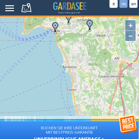
it
de
en
+
−
BUCHEN SIE IHRE UNTERKUNFT
MIT BESTPREIS-GARANTIE