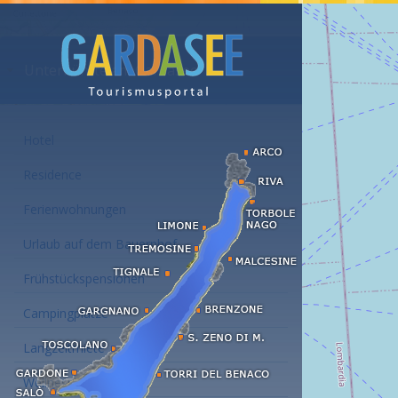
Unterkünfte am Gardasee
Hotel
Residence
Ferienwohnungen
Urlaub auf dem Bauernhof
Frühstückspensionen
Campingplätze
Langzeitmiete
Wellness Hotel