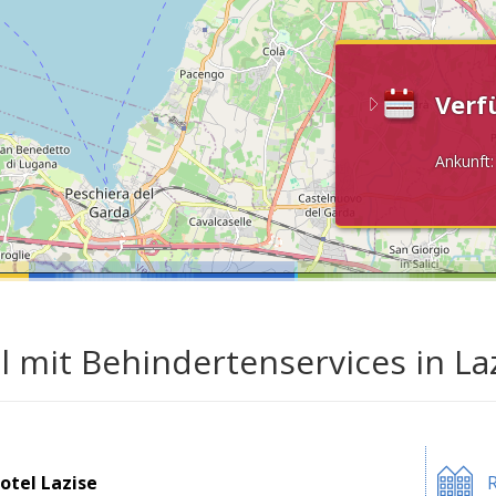
Verf
Ankunft
l mit Behindertenservices in L
otel Lazise
R