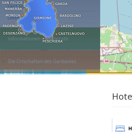
LAST MINUTE
Unterkunft suchen...
Informationen und Dienste
Die Ortschaften des Gardasees
Hote
H