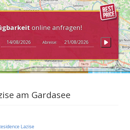
ügbarkeit
online anfragen!
:
Abreise:
azise am Gardasee
esidence Lazise