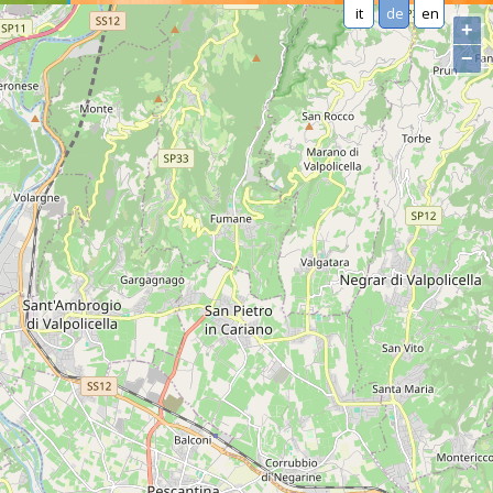
it
de
en
+
−