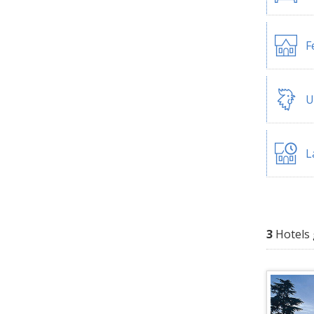
F
U
L
3
Hotels