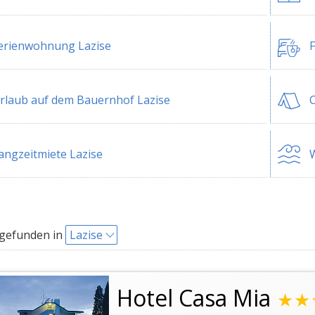
erienwohnung Lazise
F
rlaub auf dem Bauernhof Lazise
C
angzeitmiete Lazise
W
 gefunden in
Lazise
Hotel Casa Mia
★★