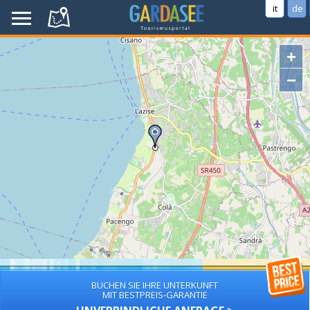
it
de
+
−
BUCHEN SIE IHRE UNTERKUNFT
MIT BESTPREIS-GARANTIE