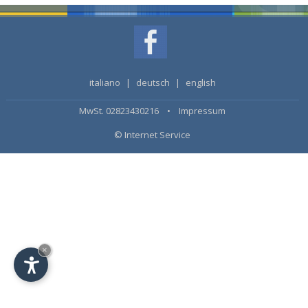
italiano
|
deutsch
|
english
MwSt. 02823430216 •
Impressum
© Internet Service
×