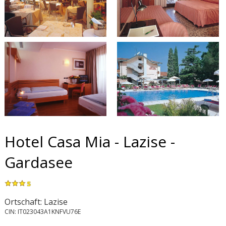
Hotel Casa Mia - Lazise -
Gardasee
s
Ortschaft: Lazise
CIN: IT023043A1KNFVU76E