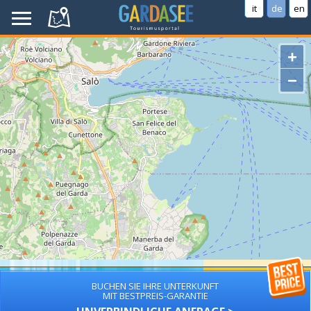
it
de
en
+
−
BUCHEN SIE IHRE UNTERKUNFT
MIT BESTPREIS-GARANTIE