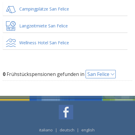
Campingplätze San Felice
Langzeitmiete San Felice
Wellness Hotel San Felice
0
Frühstückspensionen gefunden in
San Felice
italiano
|
deutsch
|
english