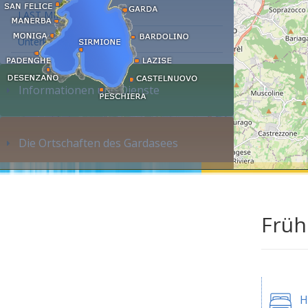
LAST MINUTE
Unterkunft suchen...
Informationen und Dienste
Die Ortschaften des Gardasees
Früh
H