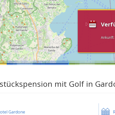
Verf
Ankunft
stückspension mit Golf in Gar
otel Gardone
R