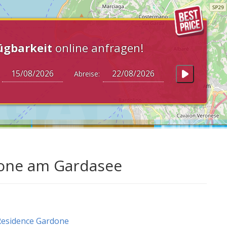
ügbarkeit
online anfragen!
:
Abreise:
done am Gardasee
esidence Gardone