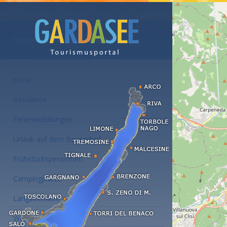
Unterkünfte am Gardasee
Hotel
Residence
Ferienwohnungen
Urlaub auf dem Bauernhof
Frühstückspensionen
Campingplätze
Langzeitmiete
Wellness Hotel