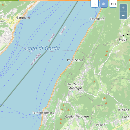
it
de
en
+
−