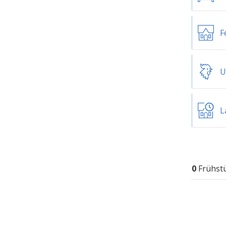
F
U
L
0
Frühst