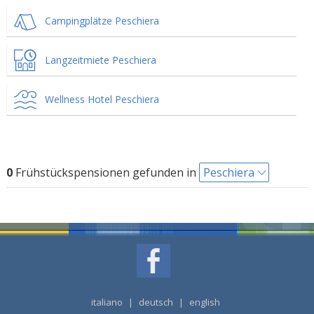
Campingplätze Peschiera
Langzeitmiete Peschiera
Wellness Hotel Peschiera
0
Frühstückspensionen gefunden in
Peschiera
italiano
|
deutsch
|
english