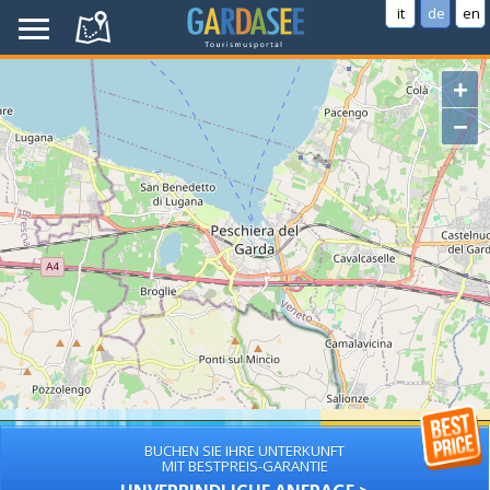
it
de
en
+
−
BUCHEN SIE IHRE UNTERKUNFT
MIT BESTPREIS-GARANTIE