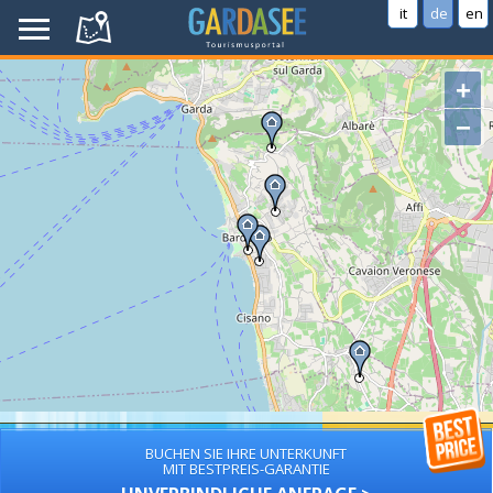
it
de
en
+
−
BUCHEN SIE IHRE UNTERKUNFT
MIT BESTPREIS-GARANTIE