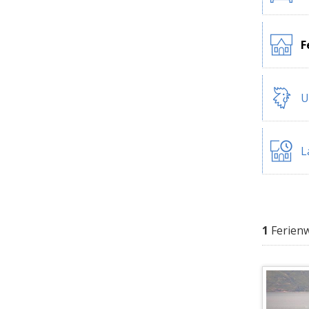
F
U
L
1
Ferien