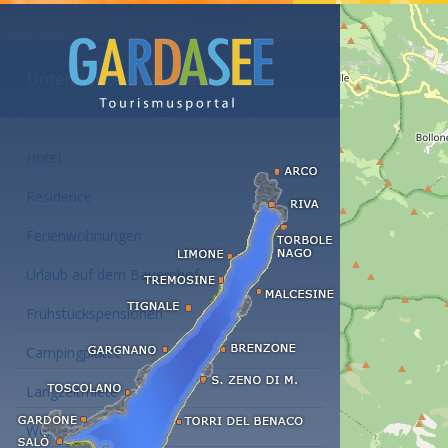
Unterkünfte am Gardasee
Hotel
Residence
Ferienwohnungen
Urlaub auf dem Bauernhof
Frühstückspensionen
Campingplätze
Langzeitmiete
Wellness Hotel