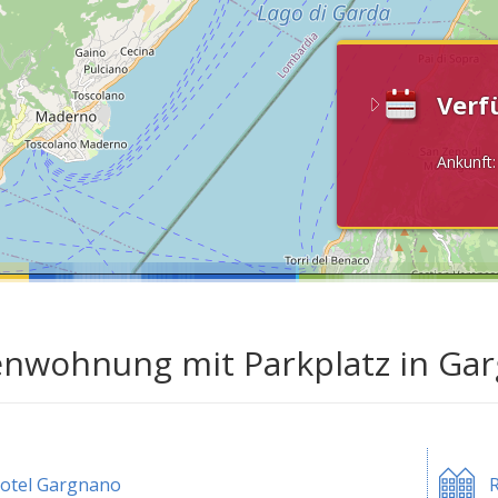
Verf
Ankunft
enwohnung mit Parkplatz in Ga
otel Gargnano