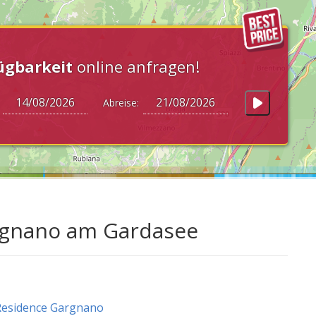
ügbarkeit
online anfragen!
:
Abreise:
rgnano am Gardasee
Residence Gargnano