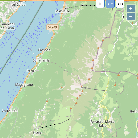
it
de
en
+
−