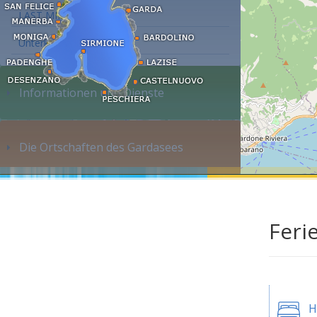
LAST MINUTE
Unterkunft suchen...
Informationen und Dienste
Die Ortschaften des Gardasees
Feri
H