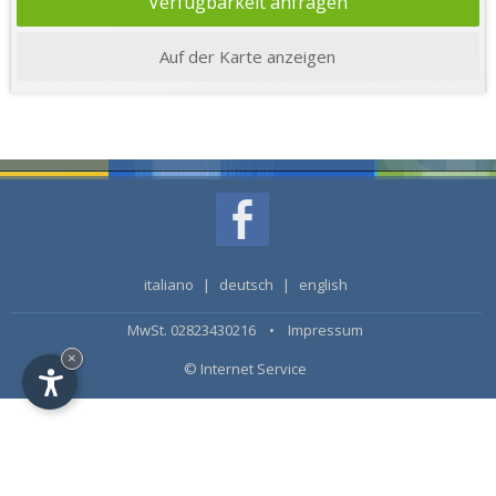
Verfügbarkeit anfragen
Auf der Karte anzeigen
italiano
|
deutsch
|
english
MwSt. 02823430216 •
Impressum
×
© Internet Service