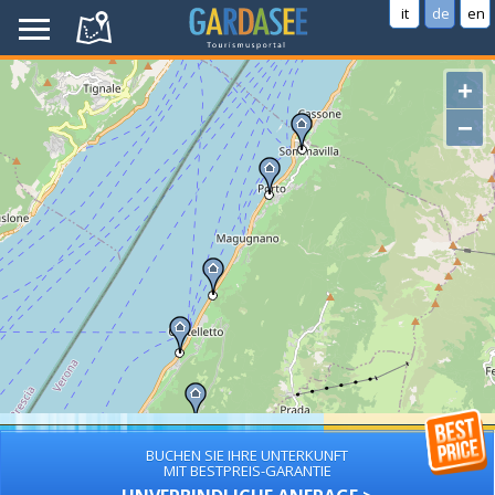
it
de
en
+
−
BUCHEN SIE IHRE UNTERKUNFT
MIT BESTPREIS-GARANTIE