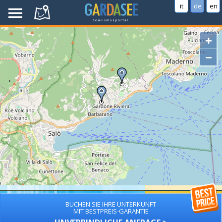
it
de
en
+
−
BUCHEN SIE IHRE UNTERKUNFT
MIT BESTPREIS-GARANTIE