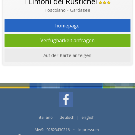
I Limoni del Rustichel
Toscolano - Gardasee
homepage
Verfügbarkeit anfragen
Auf der Karte anzeigen
italiano
|
deutsch
|
english
MwSt. 02823430216 •
Impressum