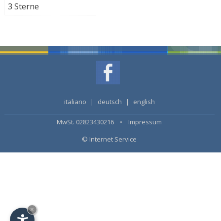
3 Sterne
italiano
|
deutsch
|
english
MwSt. 02823430216 •
Impressum
© Internet Service
×