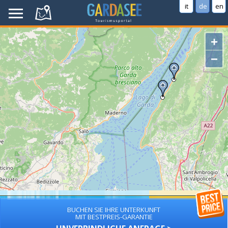
it
de
en
+
−
BUCHEN SIE IHRE UNTERKUNFT
MIT BESTPREIS-GARANTIE