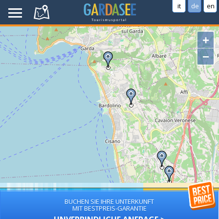
it
de
en
+
−
BUCHEN SIE IHRE UNTERKUNFT
MIT BESTPREIS-GARANTIE