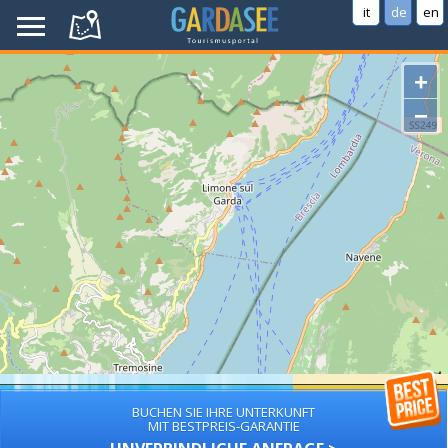
it
de
en
+
−
BUCHEN SIE IHRE UNTERKUNFT
MIT BESTPREIS-GARANTIE