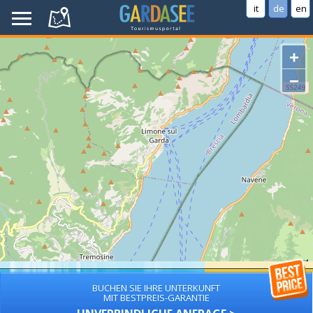
it
de
en
+
−
BUCHEN SIE IHRE UNTERKUNFT
MIT BESTPREIS-GARANTIE