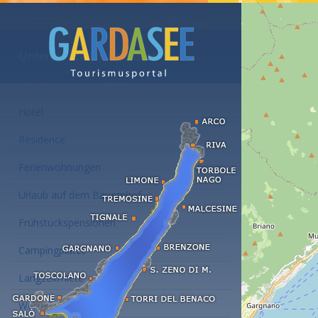
Unterkünfte am Gardasee
Hotel
Residence
Ferienwohnungen
Urlaub auf dem Bauernhof
Frühstückspensionen
Campingplätze
Langzeitmiete
Wellness Hotel