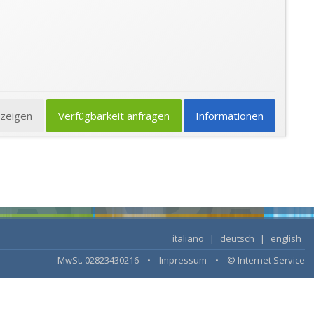
nzeigen
Verfügbarkeit anfragen
Informationen
italiano
|
deutsch
|
english
MwSt. 02823430216 •
Impressum
•
© Internet Service