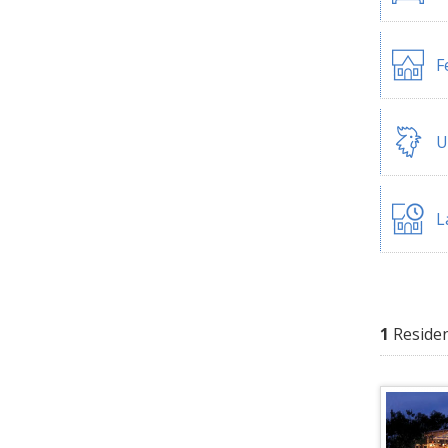
F
U
L
1
Reside