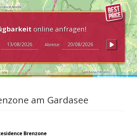
ügbarkeit
online anfragen!
:
Abreise:
Brenzone am Gardasee
Residence Brenzone