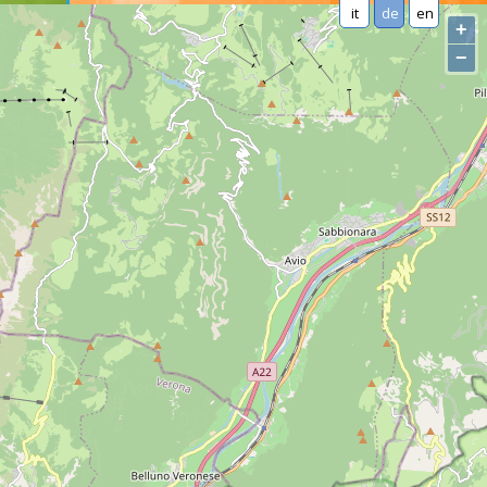
it
de
en
+
−