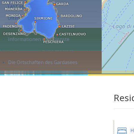
LAST MINUTE
Unterkunft suchen...
Informationen und Dienste
Die Ortschaften des Gardasees
Resi
H