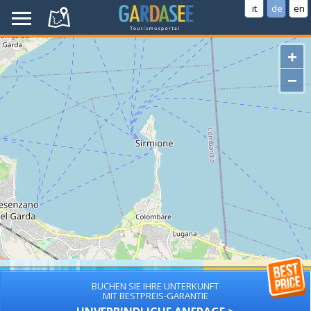
it
de
en
+
−
BUCHEN SIE IHRE UNTERKUNFT
MIT BESTPREIS-GARANTIE