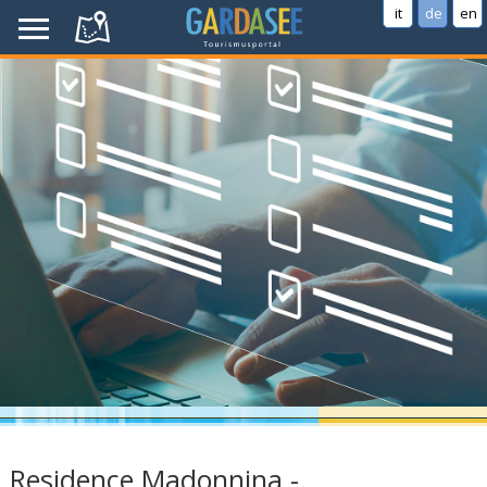
it
de
en
Residence Madonnina -