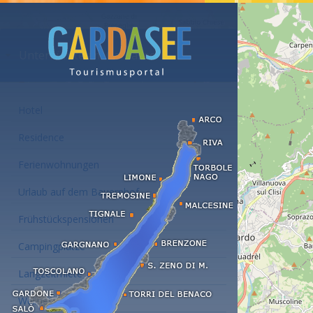
Unterkünfte am Gardasee
Hotel
Residence
Ferienwohnungen
Urlaub auf dem Bauernhof
Frühstückspensionen
Campingplätze
Langzeitmiete
Wellness Hotel