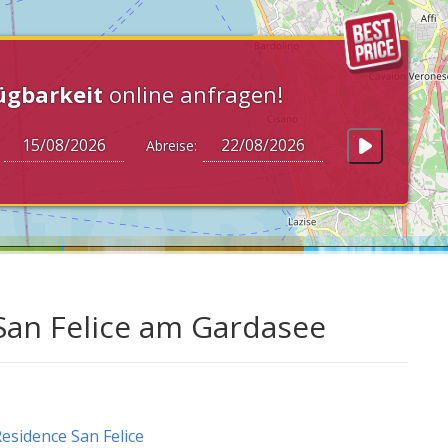
ügbarkeit
online anfragen!
:
Abreise:
San Felice am Gardasee
esidence San Felice