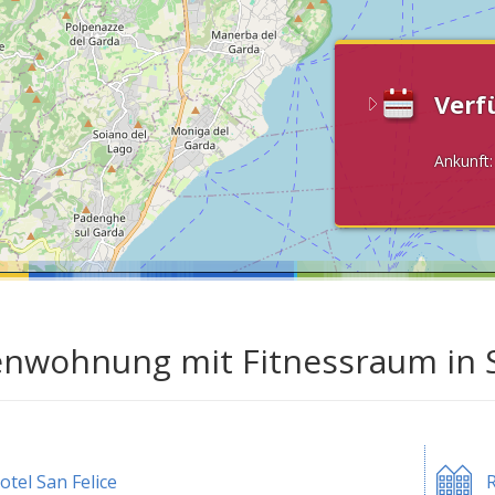
Verf
Ankunft
enwohnung mit Fitnessraum in 
otel San Felice
R