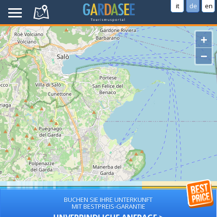
it
de
en
+
−
BUCHEN SIE IHRE UNTERKUNFT
MIT BESTPREIS-GARANTIE