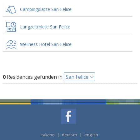
Campingplätze San Felice
Langzeitmiete San Felice
Wellness Hotel San Felice
0
Residences gefunden in
San Felice
italiano
|
deutsch
|
english