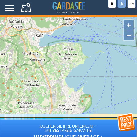
it
de
en
+
−
BUCHEN SIE IHRE UNTERKUNFT
MIT BESTPREIS-GARANTIE