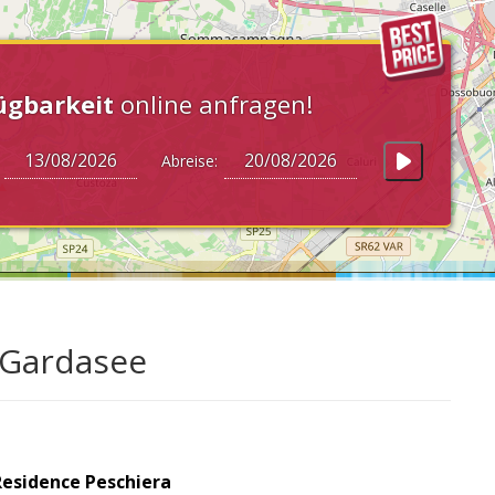
ügbarkeit
online anfragen!
:
Abreise:
 Gardasee
Residence Peschiera