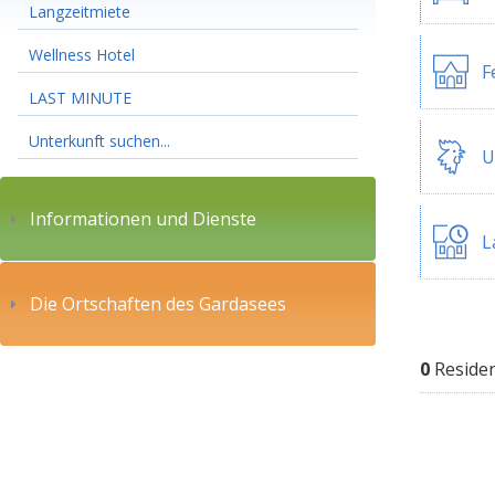
Langzeitmiete
Wellness Hotel
F
LAST MINUTE
Unterkunft suchen...
U
Informationen und Dienste
L
Die Ortschaften des Gardasees
0
Reside