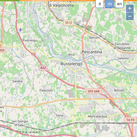
it
de
en
+
−