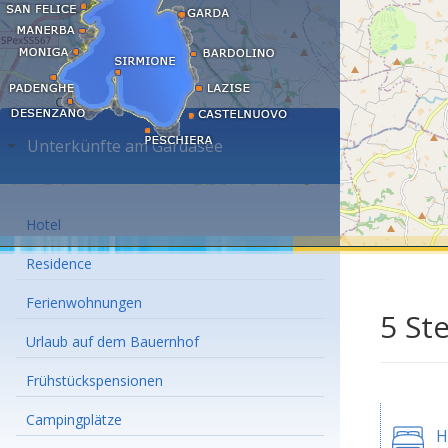
Unterkünfte am Gardasee
Hotel
Residence
Ferienwohnungen
5 St
Urlaub auf dem Bauernhof
Frühstückspensionen
Campingplätze
H