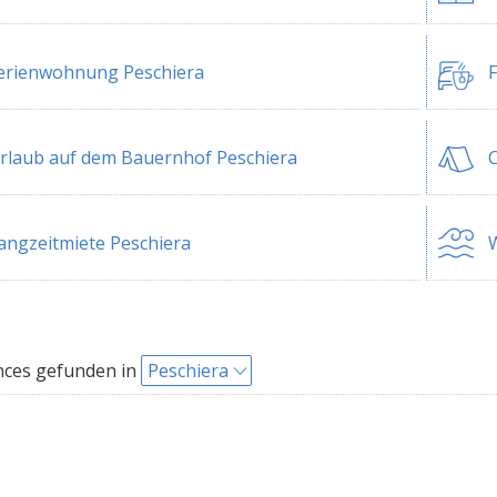
erienwohnung Peschiera
F
rlaub auf dem Bauernhof Peschiera
C
angzeitmiete Peschiera
W
nces gefunden in
Peschiera