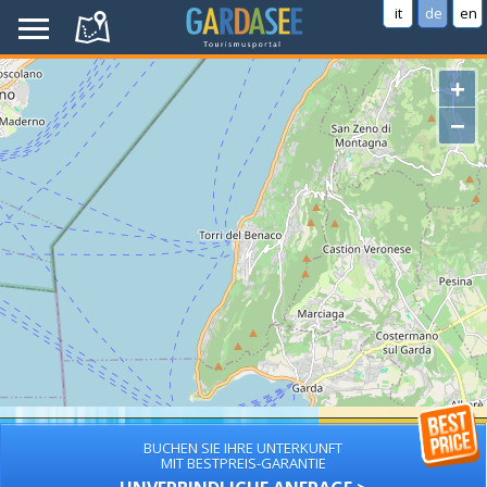
it
de
en
+
−
BUCHEN SIE IHRE UNTERKUNFT
MIT BESTPREIS-GARANTIE