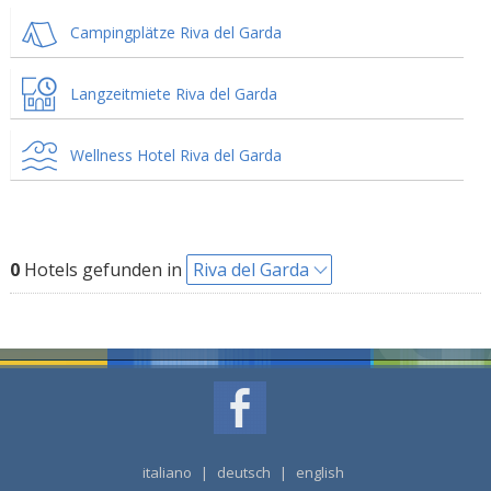
Campingplätze Riva del Garda
Langzeitmiete Riva del Garda
Wellness Hotel Riva del Garda
0
Hotels gefunden in
Riva del Garda
italiano
|
deutsch
|
english