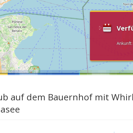
Verf
Ankunft
ub auf dem Bauernhof mit Whir
asee