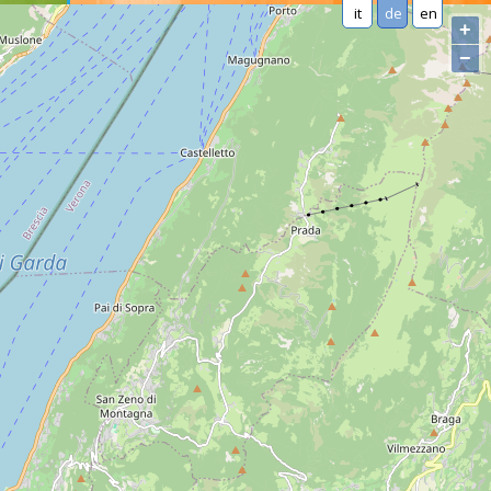
it
de
en
+
−