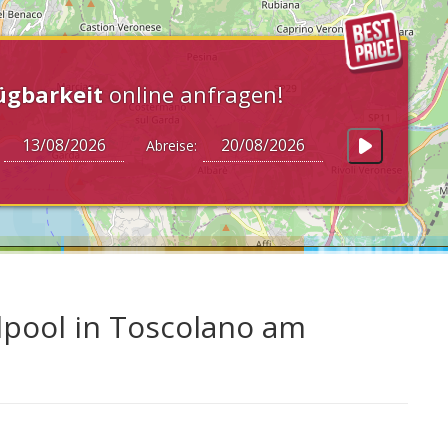
ügbarkeit
online anfragen!
:
Abreise:
lpool in Toscolano am