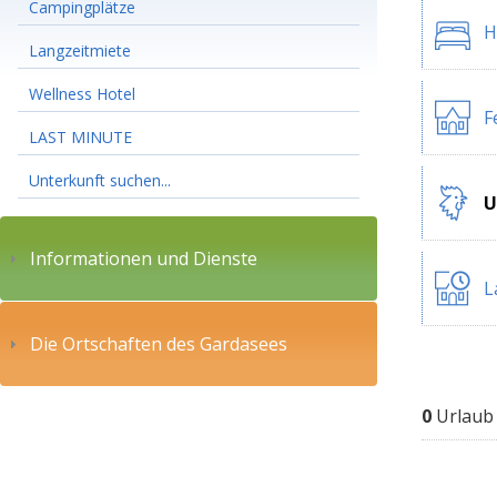
Campingplätze
H
Langzeitmiete
Wellness Hotel
F
LAST MINUTE
Unterkunft suchen...
U
Informationen und Dienste
L
Die Ortschaften des Gardasees
0
Urlaub 