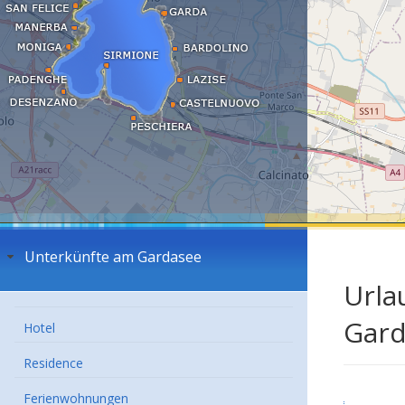
Unterkünfte am Gardasee
Urla
Gard
Hotel
Residence
Ferienwohnungen