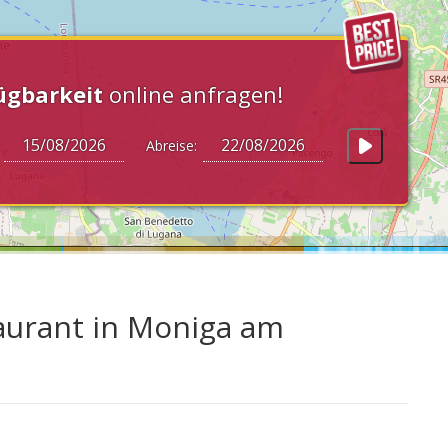
ügbarkeit
online anfragen!
:
Abreise:
aurant in Moniga am