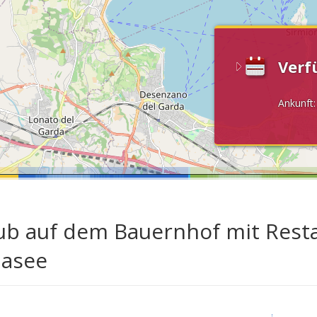
Verf
Ankunft
ub auf dem Bauernhof mit Rest
asee