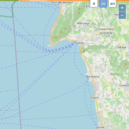
it
de
en
+
−