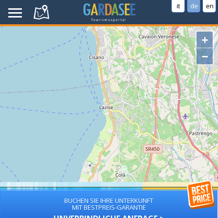
it
de
en
+
−
BUCHEN SIE IHRE UNTERKUNFT
MIT BESTPREIS-GARANTIE